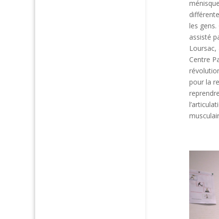
ménisque 
différent
les gens.
assisté p
Loursac, 
Centre Pa
révolutio
pour la r
reprendre
l’articul
musculair