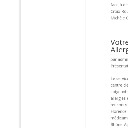
face à de
Croix-Rou
Michèle G
Votr
Alle
par
admi
Présenta
Le servic
centre d’
soignants
allergies
rencontro
Florence 
médicame
Rhône-Alp