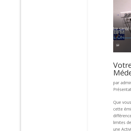
Votr
Méde
par
admi
Présenta
Que vous
cette émi
différenc
limites d
une Activ