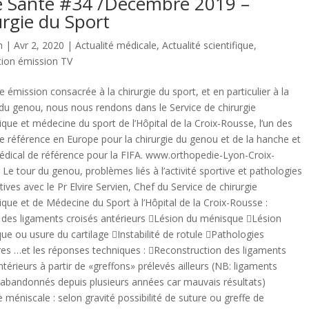
e Santé #34 /Décembre 2019 –
urgie du Sport
n
| Avr 2, 2020 |
Actualité médicale
,
Actualité scientifique
,
tion émission TV
e émission consacrée à la chirurgie du sport, et en particulier à la
 du genou, nous nous rendons dans le Service de chirurgie
que et médecine du sport de l’Hôpital de la Croix-Rousse, l’un des
e référence en Europe pour la chirurgie du genou et de la hanche et
dical de référence pour la FIFA. www.orthopedie-Lyon-Croix-
 Le tour du genou, problèmes liés à l’activité sportive et pathologies
ives avec le Pr Elvire Servien, Chef du Service de chirurgie
que et de Médecine du Sport à l’Hôpital de la Croix-Rousse :
 des ligaments croisés antérieurs Lésion du ménisque Lésion
ue ou usure du cartilage Instabilité de rotule Pathologies
es …et les réponses techniques : Reconstruction des ligaments
ntérieurs à partir de «greffons» prélevés ailleurs (NB: ligaments
ls abandonnés depuis plusieurs années car mauvais résultats)
e méniscale : selon gravité possibilité de suture ou greffe de