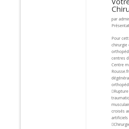
Votr
Chir
par
admi
Présenta
Pour cett
chirurgie
orthopédi
centres d
Centre mé
Rousse.fr
dégénérat
orthopédi
Rupture
traumatiq
musculair
croisés a
artificie
Chirurgi