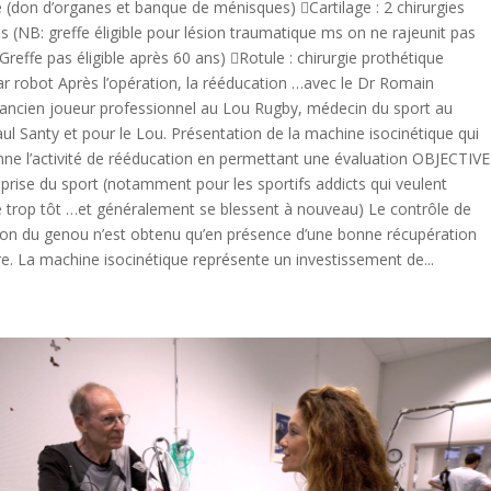
(don d’organes et banque de ménisques) Cartilage : 2 chirurgies
es (NB: greffe éligible pour lésion traumatique ms on ne rajeunit pas
 Greffe pas éligible après 60 ans) Rotule : chirurgie prothétique
ar robot Après l’opération, la rééducation …avec le Dr Romain
ancien joueur professionnel au Lou Rugby, médecin du sport au
ul Santy et pour le Lou. Présentation de la machine isocinétique qui
nne l’activité de rééducation en permettant une évaluation OBJECTIVE
eprise du sport (notamment pour les sportifs addicts qui veulent
 trop tôt …et généralement se blessent à nouveau) Le contrôle de
ation du genou n’est obtenu qu’en présence d’une bonne récupération
e. La machine isocinétique représente un investissement de...