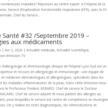
 nombreuses maladies? Réponses au centre expert. A l’Hôpital de la
sse, Service d’exploration fonctionnelle respiratoire (EFR), avec le Dr
ermain, Chef du Service...
e Santé #32 /Septembre 2019 –
rgies aux médicaments
n
| Avr 2, 2020 |
Actualité médicale
,
Actualité scientifique
,
tion émission TV
e d’allergologie et d’immunologie clinique de l’hôpital Lyon Sud est un
expertise et recours en allergologie et immunologie : une équipe de
 et médecins dermatologues et allergologues, spécialisés dans les
 et les maladies inflammatoires de la peau. Dans cette émission nous
ns le Professeur Frederic BERARD, Chef de service le Docteur
HACARD, Chef de service adjoint Ils nous parlent des allergies au
nt, pour lesquelles le service est centre de compétence en Auvergne
es. On y réalise les tests diagnostiques, les réintroductions et