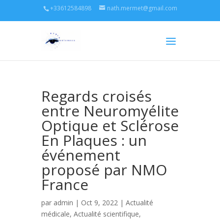
+33612584898
nath.mermet@gmail.com
Regards croisés
entre Neuromyélite
Optique et Sclérose
En Plaques : un
événement
proposé par NMO
France
par
admin
| Oct 9, 2022 |
Actualité
médicale
,
Actualité scientifique
,