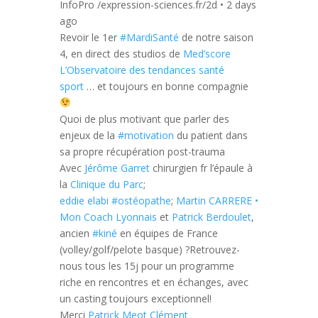
InfoPro /expression-sciences.fr/
2d •
2 days
ago
Revoir le 1er
#MardiSanté
de notre saison
4, en direct des studios de
Med’score
L’Observatoire des tendances santé
sport
… et toujours en bonne compagnie
Quoi de plus motivant que parler des
enjeux de la
#motivation
du patient dans
sa propre récupération post-trauma
Avec
Jérôme Garret
chirurgien fr l’épaule à
la
Clinique du Parc
;
eddie elabi
#ostéopathe
;
Martin CARRERE •
Mon Coach Lyonnais
et
Patrick Berdoulet
,
ancien
#kiné
en équipes de France
(volley/golf/pelote basque) ?
Retrouvez-
nous tous les 15j pour un programme
riche en rencontres et en échanges, avec
un casting toujours exceptionnel!
Merci
Patrick Meot
Clément