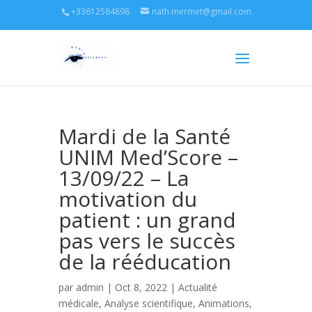
+33612584898
nath.mermet@gmail.com
Mardi de la Santé
UNIM Med’Score –
13/09/22 – La
motivation du
patient : un grand
pas vers le succès
de la rééducation
par
admin
| Oct 8, 2022 |
Actualité
médicale
,
Analyse scientifique
,
Animations,