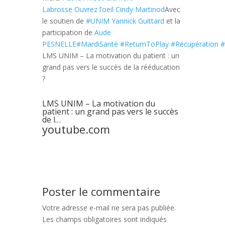
Labrosse
Ouvrez l’oeil
Cindy Martinod
Avec
le soutien de
#UNIM
Yannick Guittard
et la
participation de
Aude
PESNELLE
#MardiSanté
#ReturnToPlay
#Récupération
#
LMS UNIM – La motivation du patient : un
grand pas vers le succès de la rééducation
?
LMS UNIM – La motivation du
patient : un grand pas vers le succès
de l…
youtube.com
Poster le commentaire
Votre adresse e-mail ne sera pas publiée.
Les champs obligatoires sont indiqués