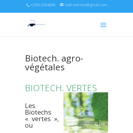
+33612584898
nath.mermet@gmail.com
Biotech. agro-
végétales
BIOTECH. VERTES
Les
Biotechs
« vertes »,
ou