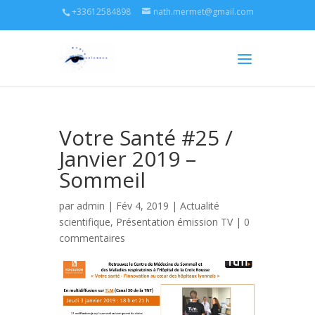
+33612584898
nath.mermet@gmail.com
Votre Santé #25 /
Janvier 2019 –
Sommeil
par
admin
| Fév 4, 2019 |
Actualité
scientifique
,
Présentation émission TV
|
0
commentaires