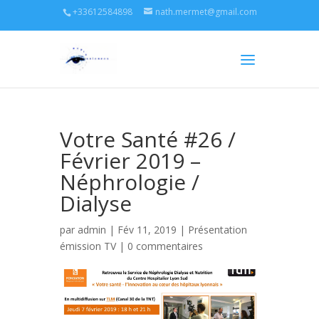
+33612584898
nath.mermet@gmail.com
Votre Santé #26 /
Février 2019 –
Néphrologie /
Dialyse
par
admin
| Fév 11, 2019 |
Présentation
émission TV
|
0 commentaires