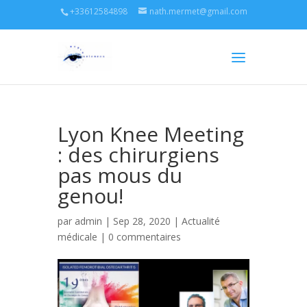
+33612584898
nath.mermet@gmail.com
Lyon Knee Meeting
: des chirurgiens
pas mous du
genou!
par
admin
| Sep 28, 2020 |
Actualité
médicale
|
0 commentaires