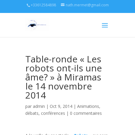
+33612584898
nath.mermet@gmail.com
Table-ronde « Les
robots ont-ils une
âme? » à Miramas
le 14 novembre
2014
par
admin
| Oct 9, 2014 |
Animations,
débats, conférences
|
0 commentaires